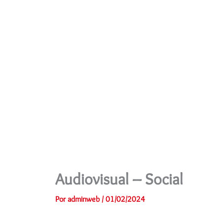
Ir
al
contenido
Audiovisual – Social
Por
adminweb
/
01/02/2024