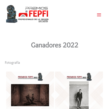
Ir
al
contenido
Main
Menu
Ganadores 2022
Fotografía