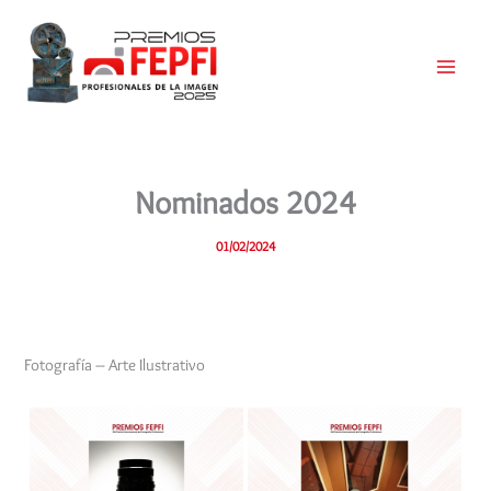
Ir
al
contenido
Main
Menu
Nominados 2024
01/02/2024
Fotografía – Arte Ilustrativo