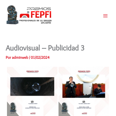
Ir
al
contenido
Main
Menu
Audiovisual – Publicidad 3
Por
adminweb
/
01/02/2024