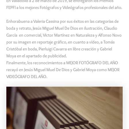
En Valladolid a 2 de marzo de 2019, se entregaron los Premios
FEPFI a los mejores Fotógrafos y Videógrafos profesionales del año.
Enhorabuena a Valeria Cassina por sus éxitos en las categorías de
boda y retrato, Jesús Miguel Muel De Dios en ilustración, Claudio
García en comercial, Víctor Martínez en Naturaleza y Alfonso Novo
por su imagen en reportaje gráfico, en cuanto a vídeo, a Tomás
Cristóbal en boda, Pierluigi Cavarra en libre creación y Gabriel
Moya en el apartado de publicidad.
Finalmente, los reconocimientos a MEJOR FOTÓGRAFO DEL AÑO
recayó en Jesús Miguel Muel De Dios y Gabriel Moya como MEJOR
VIDEÓGRAFO DEL AÑO.