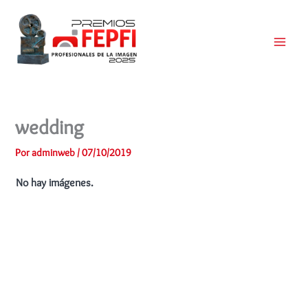
Ir
al
contenido
Main
Menu
wedding
Por
adminweb
/
07/10/2019
No hay imágenes.