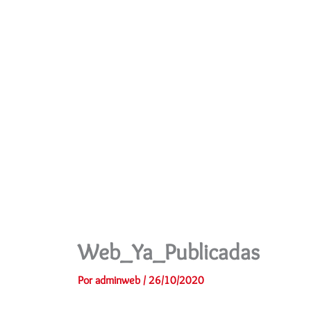
Ir
al
contenido
Web_Ya_Publicadas
Por
adminweb
/
26/10/2020