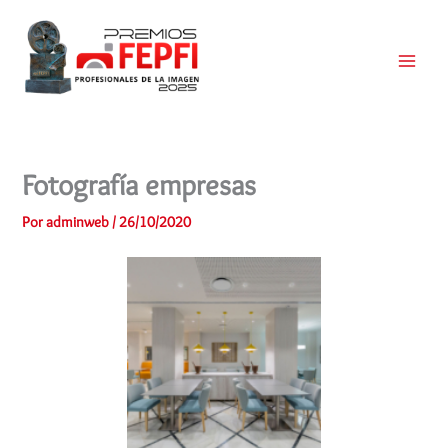
Ir
al
contenido
Main
Menu
Fotografía empresas
Por
adminweb
/
26/10/2020