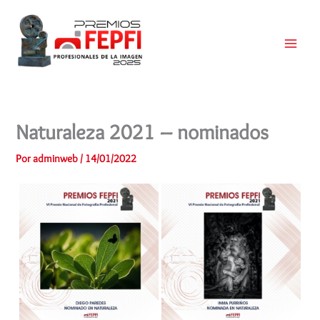
Ir
al
contenido
Main
Menu
Naturaleza 2021 – nominados
Por
adminweb
/
14/01/2022