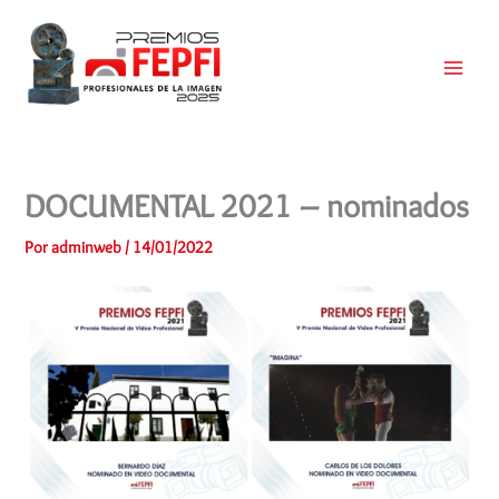
Ir
al
contenido
Main
Menu
DOCUMENTAL 2021 – nominados
Por
adminweb
/
14/01/2022