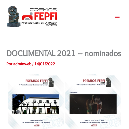
Ir
al
contenido
Main
Menu
DOCUMENTAL 2021 – nominados
Por
adminweb
/
14/01/2022