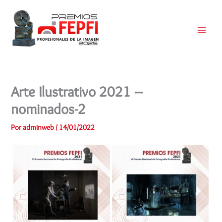
Ir
al
contenido
Main
Menu
Arte Ilustrativo 2021 –
nominados-2
Por
adminweb
/
14/01/2022