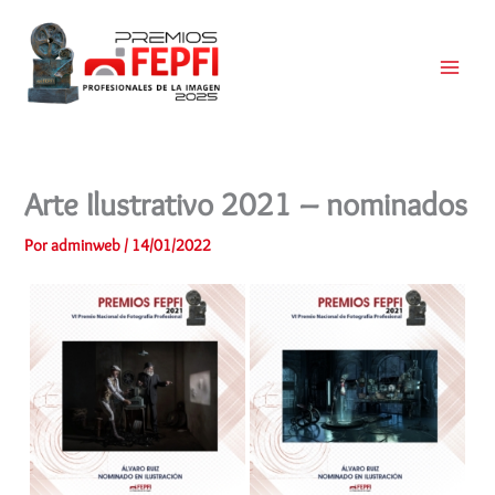
Ir
al
contenido
Main
Menu
Arte Ilustrativo 2021 – nominados
Por
adminweb
/
14/01/2022