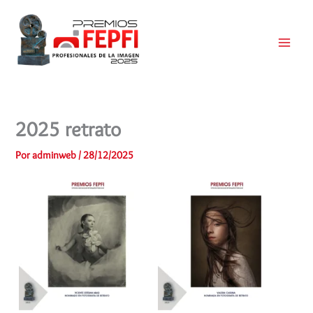
Ir
al
contenido
Main
Menu
2025 retrato
Por
adminweb
/
28/12/2025