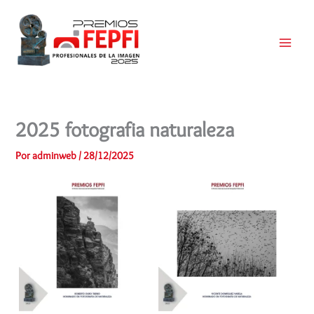
Ir
al
contenido
Main
Menu
2025 fotografia naturaleza
Por
adminweb
/
28/12/2025